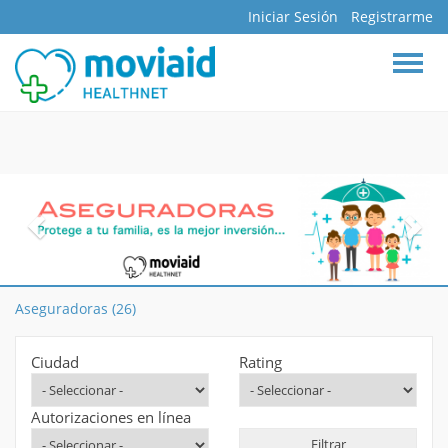
Iniciar Sesión
Registrarme
BUSCAR
INICIO
DOCTORES
ESPECIALIDADES
HOSPITALES
CLÍNICAS
ASEGURADORAS
FARMACIAS
Aseguradoras (26)
LABORATORIOS
Ciudad
Rating
MAPA INTERACTIVO
BLOG
Autorizaciones en línea