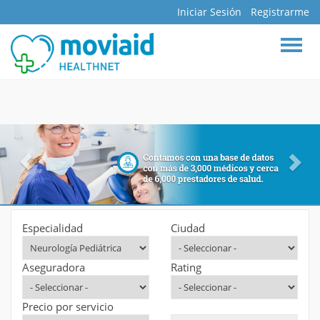
Iniciar Sesión
Registrarme
BUSCAR
INICIO
DOCTORES
ESPECIALIDADES
HOSPITALES
CLÍNICAS
ASEGURADORAS
FARMACIAS
Especialidad
Ciudad
LABORATORIOS
Aseguradora
Rating
MAPA INTERACTIVO
BLOG
Precio por servicio