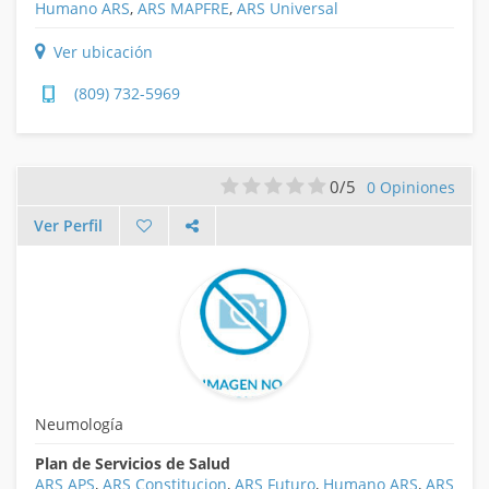
Humano ARS
,
ARS MAPFRE
,
ARS Universal
Ver ubicación
(809) 732-5969
0/5
0 Opiniones
Ver Perfil
Neumología
Plan de Servicios de Salud
ARS APS
,
ARS Constitucion
,
ARS Futuro
,
Humano ARS
,
ARS