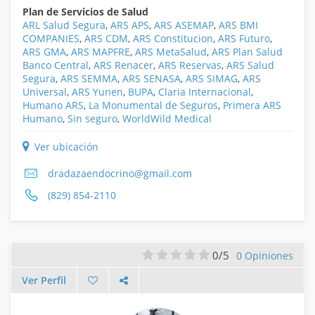
Plan de Servicios de Salud
ARL Salud Segura
,
ARS APS
,
ARS ASEMAP
,
ARS BMI
COMPANIES
,
ARS CDM
,
ARS Constitucion
,
ARS Futuro
,
ARS GMA
,
ARS MAPFRE
,
ARS MetaSalud
,
ARS Plan Salud
Banco Central
,
ARS Renacer
,
ARS Reservas
,
ARS Salud
Segura
,
ARS SEMMA
,
ARS SENASA
,
ARS SIMAG
,
ARS
Universal
,
ARS Yunen
,
BUPA
,
Claria Internacional
,
Humano ARS
,
La Monumental de Seguros
,
Primera ARS
Humano
,
Sin seguro
,
WorldWild Medical
Ver ubicación
dradazaendocrino@gmail.com
(829) 854-2110
0/5
0 Opiniones
Ver Perfil