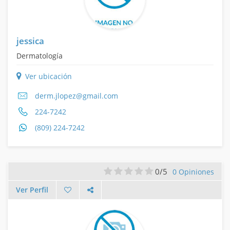
jessica
Dermatología
Ver ubicación
derm.jlopez@gmail.com
224-7242
(809) 224-7242
0/5
0 Opiniones
Ver Perfil