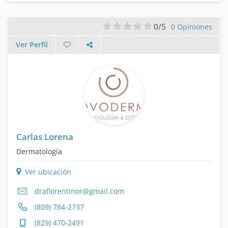
0/5
0 Opiniones
Ver Perfil
Carlas Lorena
Dermatología
Ver ubicación
draflorentinor@gmail.com
(809) 784-2737
(829) 470-2491