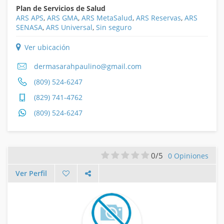
Plan de Servicios de Salud
ARS APS
,
ARS GMA
,
ARS MetaSalud
,
ARS Reservas
,
ARS
SENASA
,
ARS Universal
,
Sin seguro
Ver ubicación
dermasarahpaulino@gmail.com
(809) 524-6247
(829) 741-4762
(809) 524-6247
0/5
0 Opiniones
Ver Perfil