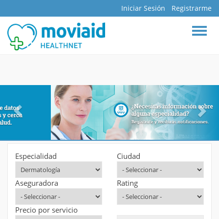
Iniciar Sesión
Registrarme
BUSCAR
INICIO
DOCTORES
ESPECIALIDADES
HOSPITALES
CLÍNICAS
ASEGURADORAS
FARMACIAS
Especialidad
Ciudad
LABORATORIOS
Aseguradora
Rating
MAPA INTERACTIVO
BLOG
Precio por servicio