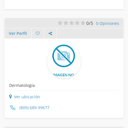
0/5
0 Opiniones
Ver Perfil
Dermatología
Ver ubicación
(809) 689-99677