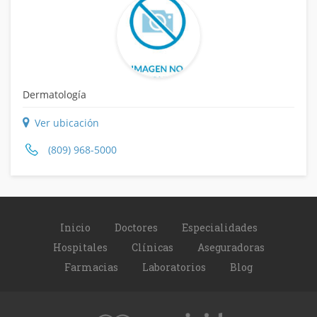
Dermatología
Ver ubicación
(809) 968-5000
Inicio
Doctores
Especialidades
Hospitales
Clínicas
Aseguradoras
Farmacias
Laboratorios
Blog