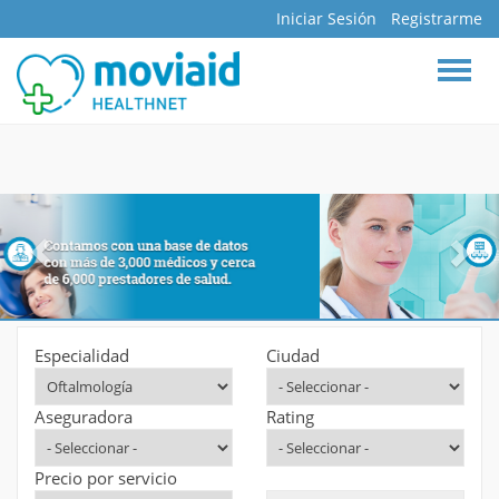
Iniciar Sesión
Registrarme
BUSCAR
INICIO
DOCTORES
ESPECIALIDADES
HOSPITALES
CLÍNICAS
ASEGURADORAS
FARMACIAS
Especialidad
Ciudad
LABORATORIOS
Aseguradora
Rating
MAPA INTERACTIVO
BLOG
Precio por servicio