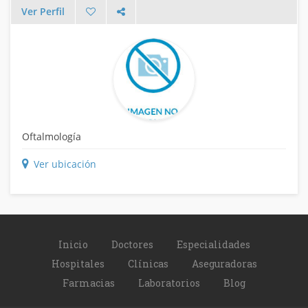
Ver Perfil
Oftalmología
Ver ubicación
Inicio
Doctores
Especialidades
Hospitales
Clínicas
Aseguradoras
Farmacias
Laboratorios
Blog