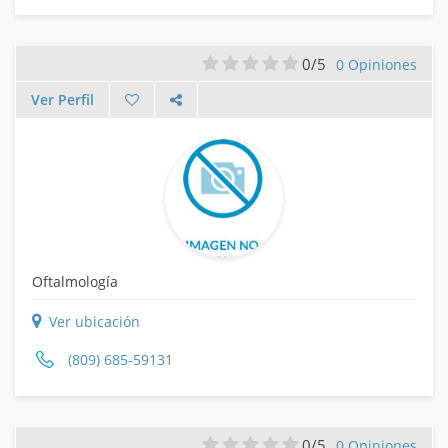
0/5
0 Opiniones
Ver Perfil
Oftalmología
Ver ubicación
(809) 685-59131
0/5
0 Opiniones